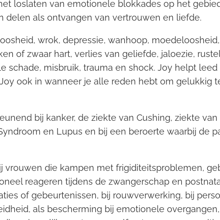
het loslaten van emotionele blokkades op het gebied
n delen als ontvangen van vertrouwen en liefde.
 boosheid, wrok, depressie, wanhoop, moedeloosheid, a
n of zwaar hart, verlies van geliefde, jaloezie, ruste
e schade, misbruik, trauma en shock. Joy helpt leed 
Joy ook in wanneer je alle reden hebt om gelukkig te z
unend bij kanker, de ziekte van Cushing, ziekte van 
yndroom en Lupus en bij een beroerte waarbij de pa
bij vrouwen die kampen met frigiditeitsproblemen, geb
neel reageren tijdens de zwangerschap en postnatale
ties of gebeurtenissen, bij rouwverwerking, bij persoo
eidheid, als bescherming bij emotionele overgangen,