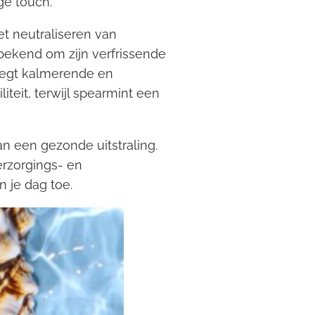
ge touch.
et neutraliseren van
bekend om zijn verfrissende
oegt kalmerende en
teit, terwijl spearmint een
an een gezonde uitstraling.
erzorgings- en
 je dag toe.