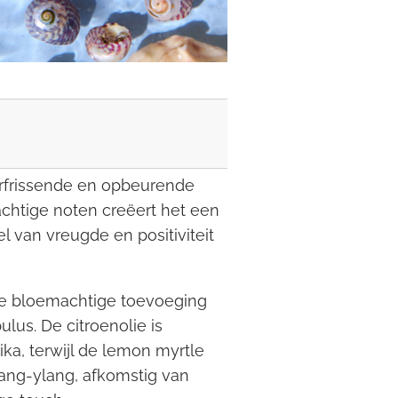
erfrissende en opbeurende
chtige noten creëert het een
 van vreugde en positiviteit
de bloemachtige toevoeging
lus. De citroenolie is
ka, terwijl de lemon myrtle
lang-ylang, afkomstig van