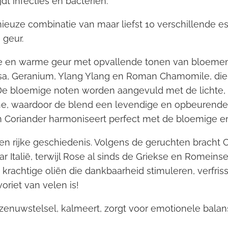
dt infecties en bacteriën.
uze combinatie van maar liefst 10 verschillende esse
geur.
e en warme geur met opvallende tonen van bloemen e
sa, Geranium, Ylang Ylang en Roman Chamomile, die
e bloemige noten worden aangevuld met de lichte, f
 waardoor de blend een levendige en opbeurende kwa
 Coriander harmoniseert perfect met de bloemige en 
en rijke geschiedenis. Volgens de geruchten bracht 
r Italië, terwijl Rose al sinds de Griekse en Romeins
 krachtige oliën die dankbaarheid stimuleren, verfriss
oriet van velen is!
zenuwstelsel, kalmeert, zorgt voor emotionele bala