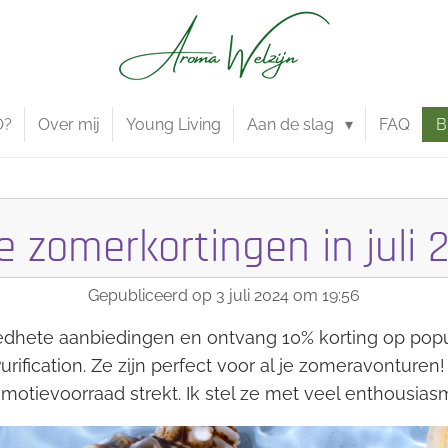
O?
Over mij
Young Living
Aan de slag
FAQ
B
e zomerkortingen in juli 
Gepubliceerd op 3 juli 2024 om 19:56
dhete aanbiedingen en ontvang 10% korting op popu
ification. Ze zijn perfect voor al je zomeravonturen!
omotievoorraad strekt. Ik stel ze met veel enthousiasm