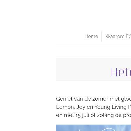
Ga
direct
naar
de
Home
Waarom E
hoofdinhoud
Het
Geniet van de zomer met gloe
Lemon, Joy en Young Living Pur
en met 15 juli of zolang de pr