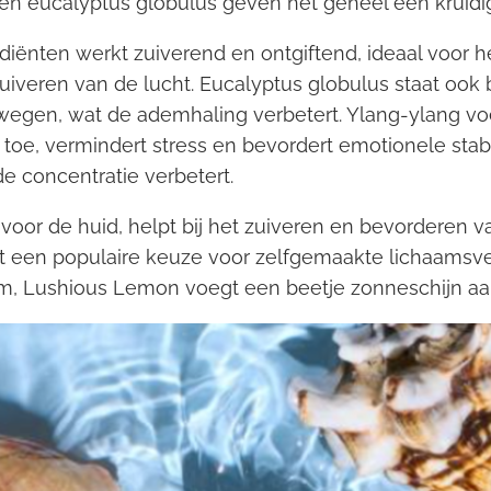
en eucalyptus globulus geven het geheel een kruidi
iënten werkt zuiverend en ontgiftend, ideaal voor h
iveren van de lucht. Eucalyptus globulus staat ook 
wegen, wat de ademhaling verbetert. Ylang-ylang v
e, vermindert stress en bevordert emotionele stabili
e concentratie verbetert.
voor de huid, helpt bij het zuiveren en bevorderen v
het een populaire keuze voor zelfgemaakte lichaamsv
, Lushious Lemon voegt een beetje zonneschijn aan