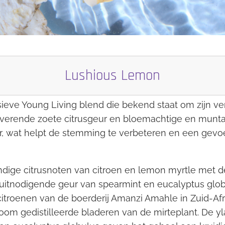
Lushious Lemon
ieve Young Living blend die bekend staat om zijn v
verende zoete citrusgeur en bloemachtige en munta
r, wat helpt de stemming te verbeteren en een gevoel
dige citrusnoten van citroen en lemon myrtle met 
uitnodigende geur van spearmint en eucalyptus globu
troenen van de boerderij Amanzi Amahle in Zuid-Afri
oom gedistilleerde bladeren van de mirteplant. De y