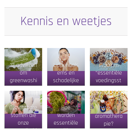
rouw
Kennis en weetjes
12 adviezen
Lippenbals
Waarom
om
ems en
“essentiële
greenwashi
schadelijke
voedingsst
ng te
stoffen
of” beter is
ontmasker
dan
en
“voedingss
Onzichtbare
Hoe
Wat is
upplement”
stoffen die
worden
aromathera
onze
essentiële
pie?
gezondheid
oliën