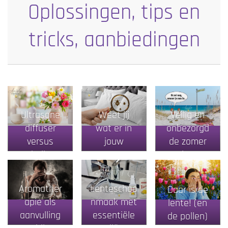
Oplossingen, tips en
tricks, aanbiedingen
Ultrasone
Weet jij
Veilig en
diffuser
wat er in
onbezorgd
versus
jouw
de zomer
nebuliser:
matras
door
welke is
leeft?
jouw
Aromather
Lenteschoo
Daar is de
ultieme
apie als
nmaak met
lente! (en
partner
aanvulling
essentiële
de pollen)
voor