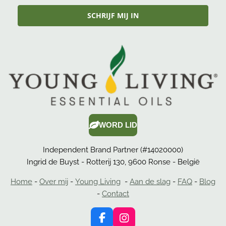
SCHRIJF MIJ IN
WORD LID
Independent Brand Partner (#14020000)
Ingrid de Buyst - Rotterij 130, 9600 Ronse - België
Home
-
Over mij
-
Young Living
-
Aan de slag
-
FAQ
-
Blog
-
Contact
F
I