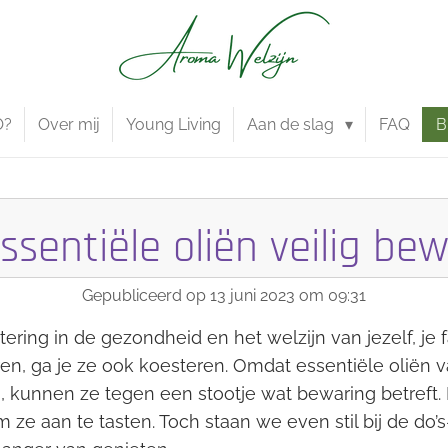
O?
Over mij
Young Living
Aan de slag
FAQ
B
ssentiële oliën veilig be
Gepubliceerd op 13 juni 2023 om 09:31
tering in de gezondheid en het welzijn van jezelf, je f
en, ga je ze ook koesteren. Omdat essentiële oliën va
, kunnen ze tegen een stootje wat bewaring betreft.
 aan te tasten. Toch staan we even stil bij de do’s-an