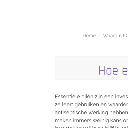
Ga
direct
naar
de
Home
Waarom E
hoofdinhoud
Hoe e
Essentiële oliën zijn een inves
ze leert gebruiken en waarder
antiseptische werking hebben
maken immers weinig kans om ze