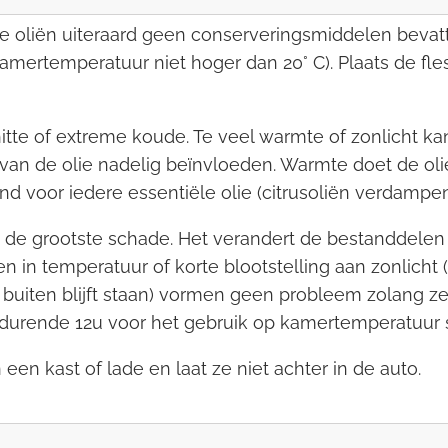
e oliën uiteraard geen conserveringsmiddelen bevatt
mertemperatuur niet hoger dan 20° C). Plaats de fle
 hitte of extreme koude. Te veel warmte of zonlicht 
 van de olie nadelig beïnvloeden. Warmte doet de ol
d voor iedere essentiële olie (citrusoliën verdampen
kt de grootste schade. Het verandert de bestanddele
in temperatuur of korte blootstelling aan zonlicht (bi
 buiten blijft staan) vormen geen probleem zolang ze
gedurende 12u voor het gebruik op kamertemperatuur 
 een kast of lade en laat ze niet achter in de auto.