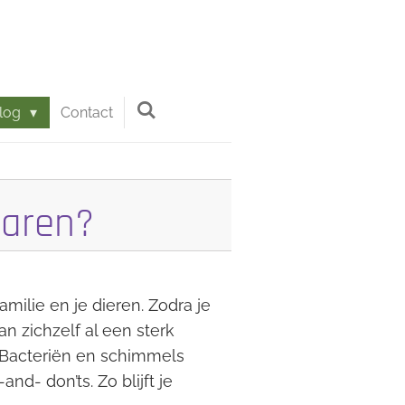
log
Contact
waren?
amilie en je dieren. Zodra je
n zichzelf al een sterk
 Bacteriën en schimmels
d- don’ts. Zo blijft je